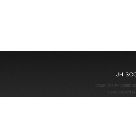
HOME
|
NIEUW
|
GEBRUI
© 2008 JHSCOOTERS - p