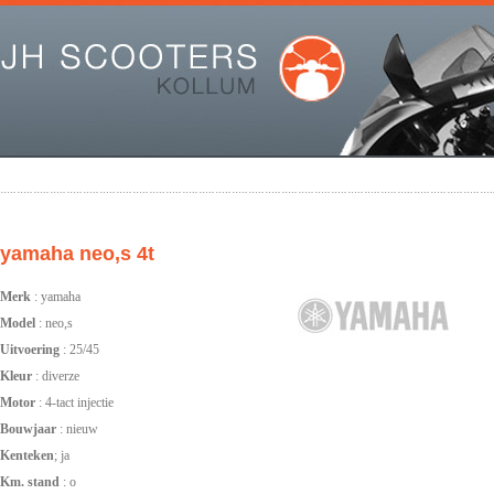
yamaha neo,s 4t
Merk
: yamaha
Model
: neo,s
Uitvoering
: 25/45
Kleur
: diverze
Motor
: 4-tact injectie
Bouwjaar
: nieuw
Kenteken
; ja
Km. stand
: o