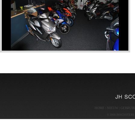
HOME
|
NIEUW
|
GEBRUI
© 2008 JHSCOOTERS - p