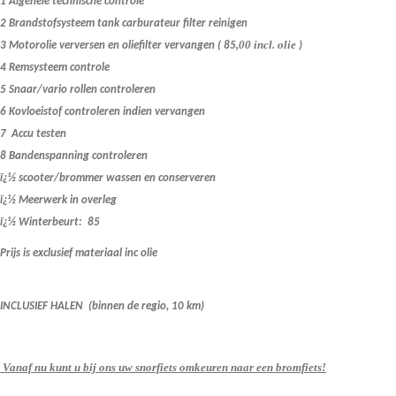
1 Algehele technische controle
2 Brandstofsysteem tank carburateur filter reinigen
,00 incl. olie
3 Motorolie verversen en oliefilter vervangen ( 85
)
4 Remsysteem controle
5 Snaar/vario rollen controleren
6 Kovloeistof controleren indien vervangen
7 Accu testen
8 Bandenspanning controleren
ï¿½ scooter/brommer wassen en conserveren
ï¿½ Meerwerk in overleg
ï¿½ Winterbeurt: 85
Prijs is exclusief materiaal inc olie
INCLUSIEF HALEN (binnen de regio, 10 km)
Vanaf nu kunt u bij ons uw snorfiets omkeuren naar een bromfiets!